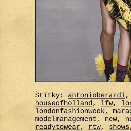
Štítky:
antonioberardi
houseofholland
,
lfw
,
lo
londonfashionweek
,
mara
modelmanagement
,
new
,
n
readytowear
,
rtw
,
shows