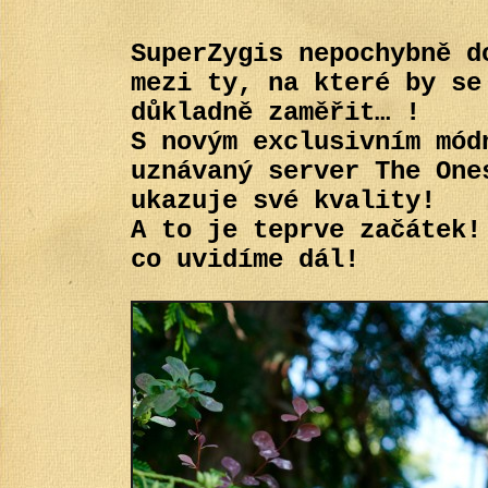
SuperZygis nepochybně d
mezi ty, na které by se
důkladně zaměřit… !
S novým exclusivním mód
uznávaný server The One
ukazuje své kvality!
A to je teprve začátek!
co uvidíme dál!