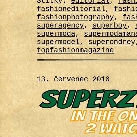
Štítky:
editorial
,
fash
fashioneditorial
,
fashi
fashionphotography
,
fas
superagency
,
superboy
,
supermoda
,
supermodaman
supermodel
,
superondrey
topfashionmagazine
13. červenec 2016