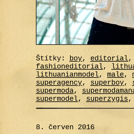
Štítky:
boy
,
editorial
fashioneditorial
,
lithu
lithuanianmodel
,
male
,
superagency
,
superboy
,
supermoda
,
supermodaman
supermodel
,
superzygis
8. červen 2016