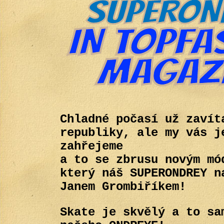
Chladné počasí už zavít
republiky, ale my vás j
zahřejeme
a to se zbrusu novým mó
který náš SUPERONDREY n
Janem Grombiříkem!
Skate je skvělý a to sa