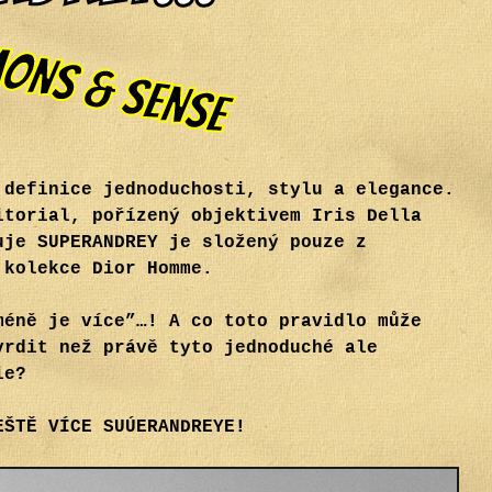
 definice jednoduchosti, stylu a elegance.
itorial, pořízený objektivem Iris Della
uje SUPERANDREY je složený pouze z
 kolekce Dior Homme.
méně je více”…! A co toto pravidlo může
vrdit než právě tyto jednoduché ale
ie?
EŠTĚ VÍCE SUÚERANDREYE!