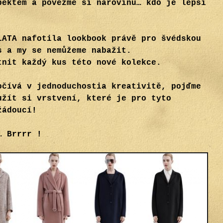
pektem a povězme si narovinu… kdo je lepší
LATA nafotila lookbook právě pro švédskou
s a my se nemůžeme nabažit.
tnit každý kus této nové kolekce.
očívá v jednoduchostia kreativitě, pojďme
užít si vrstvení, které je pro tyto
žádoucí!
… Brrrr !