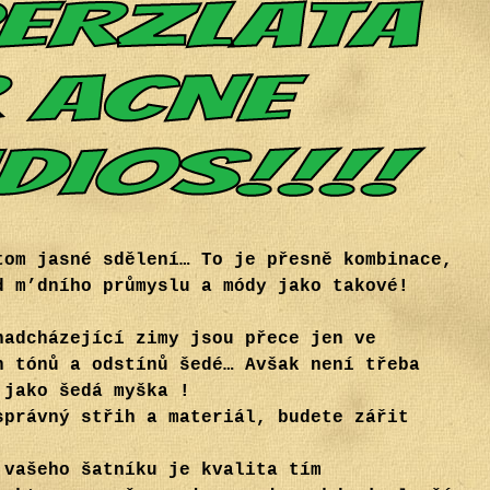
tom jasné sdělení… To je přesně kombinace,
d m’dního průmyslu a módy jako takové!
nadcházející zimy jsou přece jen ve
h tónů a odstínů šedé… Avšak není třeba
 jako šedá myška !
správný střih a materiál, budete zářit
.
 vašeho šatníku je kvalita tím