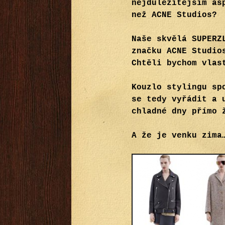
nejdůležitějším as
než ACNE Studios?
Naše skvělá SUPERZ
značku ACNE Studio
Chtěli bychom vlas
Kouzlo stylingu sp
se tedy vyřádit a 
chladné dny přímo 
A že je venku zima