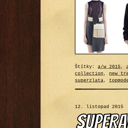
Štítky:
a/w 2015
,
collection
,
new tr
superzlata
,
topmod
12. listopad 2015