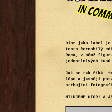
Dior jako label je
tento černobílý ed
Roca, v němž figur
jednotloivých kusů
Jak se tak říká… “
lépe a jasněji pot
strhující fotograf
MILUJEME DIOR! A J