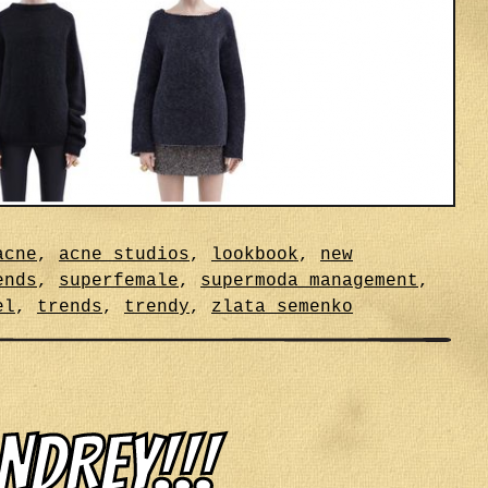
acne
,
acne studios
,
lookbook
,
new
ends
,
superfemale
,
supermoda management
,
el
,
trends
,
trendy
,
zlata semenko