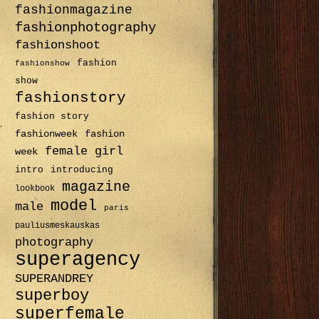
fashionmagazine
fashionphotography
fashionshoot
fashion
fashionshow
show
fashionstory
fashion story
fashionweek
fashion
female
girl
week
intro
introducing
magazine
lookbook
model
male
paris
pauliusmeskauskas
photography
superagency
SUPERANDREY
superboy
superfemale