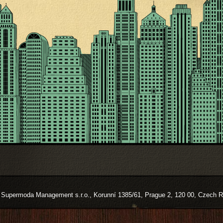
Supermoda Management s.r.o., Korunní 1385/61, Prague 2, 120 00, Czech R