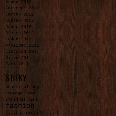
Srpen 2012
Červenec 2012
Červen 2012
Květen 2012
Duben 2012
Březen 2012
Leden 2012
Prosinec 2011
Listopad 2011
Říjen 2011
Září 2011
ŠTÍTKY
boy
beautiful
campaign
cover
editorial
fashion
fashioneditorial