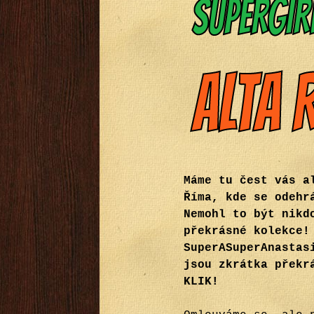
Máme tu čest vás a
Říma, kde se odehr
Nemohl to být nikd
překrásné kolekce!
SuperASuperAnastas
jsou zkrátka překr
KLIK!