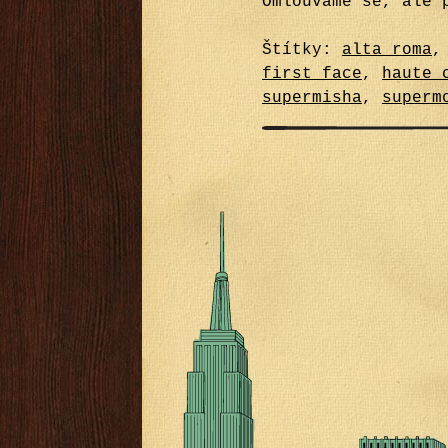
Omlouváme se, ale 
Štítky:
alta roma
first face
,
haute 
supermisha
,
superm