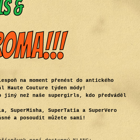
lespoň na moment přenést do antického
ál Haute Couture týden módy!
o jiný než naše supergirls, kdo předváděl
ia, SuperMisha, SuperTatia a SuperVero
ásné a posoudit můžete sami!