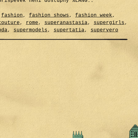
příspěvek není dostupný %LANG:.
,
fashion
,
fashion shows
,
fashion week
,
couture
,
rome
,
superanastasia
,
supergirls
,
oda
,
supermodels
,
supertatia
,
supervero