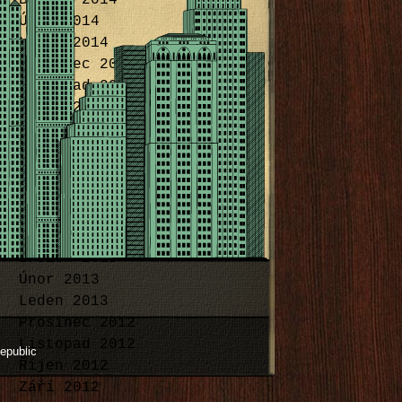
Březen 2014
Únor 2014
Leden 2014
Prosinec 2013
Listopad 2013
Říjen 2013
Září 2013
Srpen 2013
Červenec 2013
Červen 2013
Květen 2013
Duben 2013
Březen 2013
Únor 2013
Leden 2013
Prosinec 2012
Listopad 2012
epublic
Říjen 2012
Září 2012