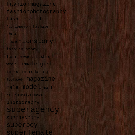
fashionmagazine
fashionphotography
fashionshoot
fashion
fashionshow
show
fashionstory
fashion story
fashionweek
fashion
female
girl
week
intro
introducing
magazine
lookbook
model
male
paris
pauliusmeskauskas
photography
superagency
SUPERANDREY
superboy
superfemale