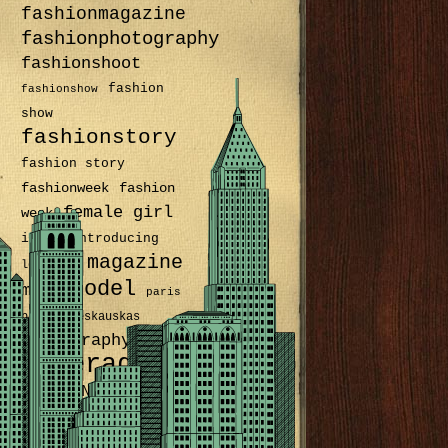
fashionmagazine
fashionphotography
fashionshoot
fashion
fashionshow
show
fashionstory
fashion story
fashionweek
fashion
female
girl
week
intro
introducing
magazine
lookbook
model
male
paris
pauliusmeskauskas
photography
superagency
SUPERANDREY
superboy
superfemale