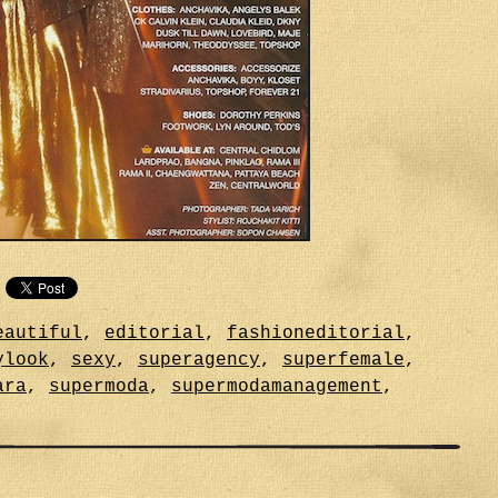
eautiful
,
editorial
,
fashioneditorial
,
ylook
,
sexy
,
superagency
,
superfemale
,
ara
,
supermoda
,
supermodamanagement
,