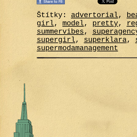
Štítky:
advertorial
,
be
girl
,
model
,
pretty
,
re
summervibes
,
superagenc
supergirl
,
superklara
,
supermodamanagement